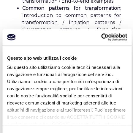
transformation / End-to-end examples
Common patterns for transformation
:
Introduction to common patterns for
transformation / Initiation patterns /
Governance patterns / Execution
patterns
Measurement, learning, and synthesis
:
Tools, methods, and techniques /
Measurement and evidence / Learning
Questo sito web utilizza i cookie
and knowledge transfer
Su questo sito utilizziamo cookie tecnici necessari alla
ITIL & AI
: Transformation in the AI context
navigazione e funzionali all’erogazione del servizio.
/ AI Governance
Utilizziamo i cookie anche per fornirti un’esperienza di
ITIL and other frameworks
: ITIL & DevOps
navigazione sempre migliore, per facilitare le interazioni
/ ITIL & PRINCE2
con le nostre funzionalità social e per consentirti di
ricevere comunicazioni di marketing aderenti alle tue
Certificazione
abitudini di navigazione e ai tuoi interessi. Puoi esprimere
il tuo consenso cliccando su ACCETTA TUTTI I COOKIE
o selezionando solo i COOKIE prescelti. Puoi ottenere
Lo studente potrà sostenere l’esame online in
maggiori informazioni sui cookie utilizzati, visitando la