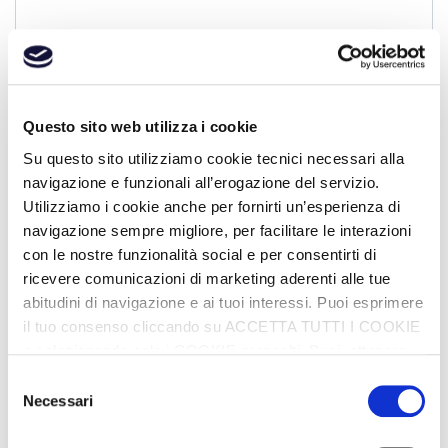
Questo sito web utilizza i cookie
Su questo sito utilizziamo cookie tecnici necessari alla
navigazione e funzionali all’erogazione del servizio.
Utilizziamo i cookie anche per fornirti un’esperienza di
Ho letto e accettato la
Privacy Policy
*
navigazione sempre migliore, per facilitare le interazioni
con le nostre funzionalità social e per consentirti di
Presto il consenso all’invio di materiale
ricevere comunicazioni di marketing aderenti alle tue
promozionale/comunicazioni commerciali/indagini
abitudini di navigazione e ai tuoi interessi. Puoi esprimere
di mercato e statistiche/survery (punto 1 delle
il tuo consenso cliccando su ACCETTA TUTTI I COOKIE
finalità)
o selezionando solo i COOKIE prescelti. Puoi ottenere
Presto il consenso all’invio di newsletter (punto 2
maggiori informazioni sui cookie utilizzati, visitando la
Selezione
delle finalità)
nostra COOKIE POLICY
Necessari
del
consenso
Invia