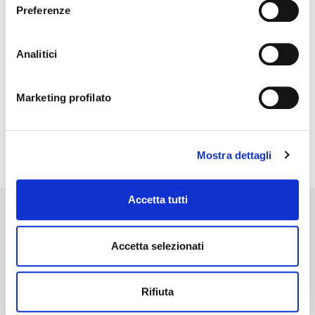
Preferenze
Analitici
Marketing profilato
Siamo a tua disposizione per qualsiasi
informazione.
Compila il modulo di
contatto
,
oppure scrivi a
learning-
Mostra dettagli
hub@dgsspa.com
Accetta tutti
DGS S.p.A.
Accetta selezionati
Sede legale: Via Paolo di Dono, 73
00142 Roma, Italia
Rifiuta